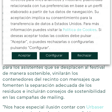
relacionada con tus preferencias en base a un perfil
Un año más, el Jardín Botánico de la Universidad
elaborado a partir de tus datos de navegación. Su
Complutense de Madrid será la sede de este
aceptación implica su consentimiento para la
ciclo de conciertos que ofrece un entorno
transferencia de datos a Estados Unidos. Para más
único, haciendo a los espectadores partícipes
información puedes visitar la
Política de Cookies
. Si
de un espacio cuidado y respetuoso con el
deseas aceptar todas las cookies debe pulsar
medioambiente. La colaboración de Urbaser
“Aceptar”, o puedes rechazarlas o configurarlas
será clave para concienciar sobre la cultura
pulsando "Configurar".
responsable y sostenible a través de spots
sensibilizadores antes de cada concierto.
Aceptar
Configurar
Rechazar
También distribuirán un kit de sostenibilidad
para los asistentes que se desplacen al festival
de manera sostenible, vinilarán los
contenedores del recinto con mensajes que
fomenten la separación adecuada de los
residuos e incluirán consejos de sostenibilidad
en las campañas de mailing.
“Nos hace especial ilusión contar con
Urbaser