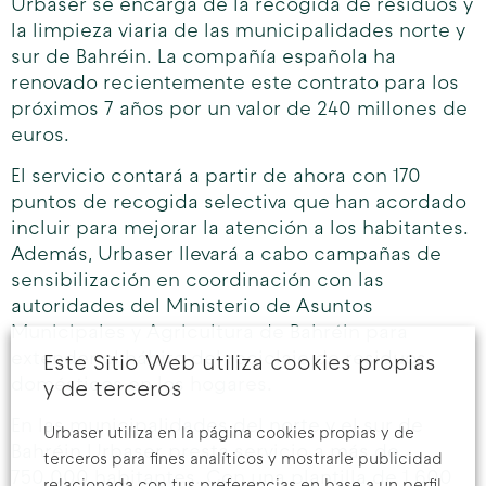
Urbaser se encarga de la recogida de residuos y
la limpieza viaria de las municipalidades norte y
sur de Bahréin. La compañía española ha
renovado recientemente este contrato para los
próximos 7 años por un valor de 240 millones de
euros.
El servicio contará a partir de ahora con 170
puntos de recogida selectiva que han acordado
incluir para mejorar la atención a los habitantes.
Además, Urbaser llevará a cabo campañas de
sensibilización en coordinación con las
autoridades del Ministerio de Asuntos
Municipales y Agricultura de Bahréin para
extender el hábito del reciclaje de residuos
Este Sitio Web utiliza cookies propias
domésticos en los hogares.
y de terceros
En las municipalidades del norte y el sur de
Urbaser utiliza en la página cookies propias y de
Bahréin Urbaser presta servicio a más de
terceros para fines analíticos y mostrarle publicidad
750.000 habitantes. Con una plantilla de 1.600
relacionada con tus preferencias en base a un perfil