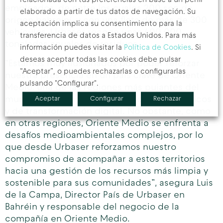
empleados, de entre los cuales 200 son de
elaborado a partir de tus datos de navegación. Su
origen bahreiní, y con una flota de más de 300
aceptación implica su consentimiento para la
vehículos, Urbaser recoge unas 400.000
transferencia de datos a Estados Unidos. Para más
toneladas anuales de residuos.
información puedes visitar la
Política de Cookies
. Si
deseas aceptar todas las cookies debe pulsar
“Estamos muy ilusionados por poder reforzar
“Aceptar”, o puedes rechazarlas o configurarlas
nuestra presencia en un país clave de Oriente
pulsando "Configurar".
Medio, una de las regiones más pujantes del
mundo en términos económicos, demográficos
Aceptar
Configurar
Rechazar
y de transformación digital. No obstante, como
en otras regiones, Oriente Medio se enfrenta a
desafíos medioambientales complejos, por lo
que desde Urbaser reforzamos nuestro
compromiso de acompañar a estos territorios
hacia una gestión de los recursos más limpia y
sostenible para sus comunidades”, asegura Luis
de la Campa, Director País de Urbaser en
Bahréin y responsable del negocio de la
compañía en Oriente Medio.