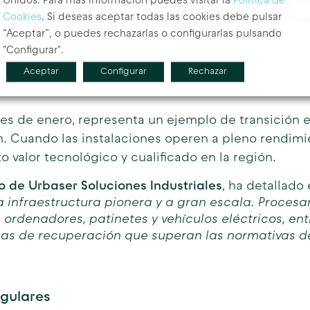
. A lo que añade que:
“Bajo nuestro lema ‘Making Ci
Unidos. Para más información puedes visitar la
Política de
o. No venimos a gestionar residuos; venimos a recu
Cookies
. Si deseas aceptar todas las cookies debe pulsar
cas.»
“Aceptar”, o puedes rechazarlas o configurarlas pulsando
"Configurar".
Aceptar
Configurar
Rechazar
rzo
 mes de enero, representa un ejemplo de transición
ón. Cuando las instalaciones operen a pleno rendim
o valor tecnológico y cualificado en la región.
lo de Urbaser Soluciones Industriales
, ha detallado 
 infraestructura pionera y a gran escala. Proces
, ordenadores, patinetes y vehículos eléctricos, e
sas de recuperación que superan las normativas d
egulares