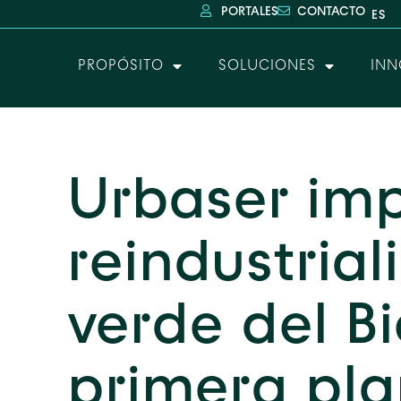
PORTALES
CONTACTO
PROPÓSITO
SOLUCIONES
INN
Urbaser imp
reindustrial
verde del Bi
primera pla