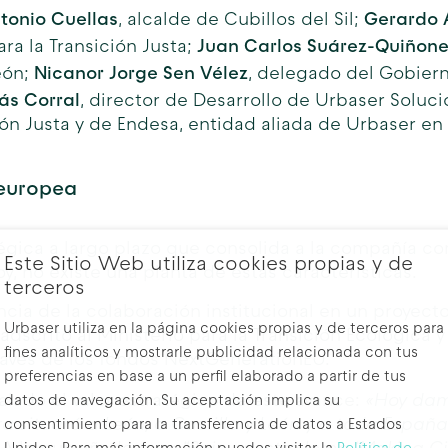
tonio Cuellas
Gerardo 
, alcalde de Cubillos del Sil;
Juan Carlos Suárez-Quiñon
para la Transición Justa;
Nicanor Jorge Sen Vélez
eón;
, delegado del Gobiern
ás Corral
, director de Desarrollo de Urbaser Soluc
ción Justa y de Endesa, entidad aliada de Urbaser en
 europea
égica a largo plazo que consolida a la compañía com
Este Sitio Web utiliza cookies propias y de
oy, no existe una planta de estas características.
terceros
cia de la colaboración institucional en un proyect
Urbaser utiliza en la página cookies propias y de terceros para
scrito al Ministerio para la Transición Ecológica 
fines analíticos y mostrarle publicidad relacionada con tus
ravés de los fondos NextGenerationEU.
preferencias en base a un perfil elaborado a partir de tus
ñalado el valor estratégico de este avance:
«Hoy dam
datos de navegación. Su aceptación implica su
a situará a León, a Castilla y León y a toda Españ
consentimiento para la transferencia de datos a Estados