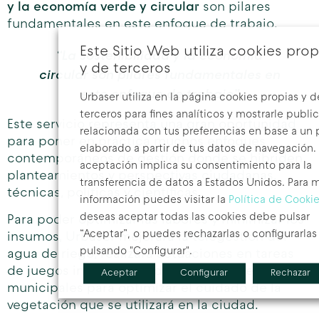
y la economía verde y circular
son pilares
fundamentales en este enfoque de trabajo.
Este Sitio Web utiliza cookies prop
“La sostenibilidad y la economía
y de terceros
circular son pilares fundamentales en
este enfoque de trabajo”
Urbaser utiliza en la página cookies propias y d
terceros para fines analíticos y mostrarle publi
Este servicio representa una gran oportunidad
relacionada con tus preferencias en base a un p
para poner en práctica muchos enfoques
elaborado a partir de tus datos de navegación.
contemporáneos de gestión donde se hibriden
aceptación implica su consentimiento para la
planteamientos y perspectivas ciudadanas,
transferencia de datos a Estados Unidos. Para 
técnicas, políticas y científicas.
información puedes visitar la
Política de Cooki
deseas aceptar todas las cookies debe pulsar
Para poder optimizar las labores y minimizar los
“Aceptar”, o puedes rechazarlas o configurarlas
insumos, Urbaser mejorará la telegestión del
pulsando "Configurar".
agua de riego, realizará actuaciones en tareas
de juegos infantiles, y adecuará los viveros
Aceptar
Configurar
Rechazar
municipales para optimizar el cuidado de la
vegetación que se utilizará en la ciudad.