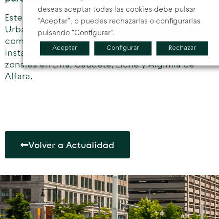
deseas aceptar todas las cookies debe pulsar
Este movimiento refuerza la presencia de
“Aceptar”, o puedes rechazarlas o configurarlas
Urbaser en la
Comunidad Valenciana
, donde la
pulsando "Configurar".
compañía ya cuenta con importantes
Aceptar
Configurar
Rechazar
instalaciones dando servicio a cuatro planes
zonales en Liria, Caudete, Elche y Algimia de
Alfara.
Volver a Actualidad