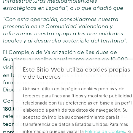
infraestructuras medioambientales
estratégicas en España”, a lo que añadió que
“Con esta operación, consolidamos nuestra
presencia en la Comunidad Valenciana y
reforzamos nuestro apoyo a las comunidades
locales y al desarrollo sostenible del territorio”.
El Complejo de Valorización de Residuos de
Guadassuar recibe anualmente cerca de 10.000
carácter ejemplar
visitantes, lo que subraya su
Este Sitio Web utiliza cookies propias
en la gestión de residuos
y la importancia en la
y de terceros
formación y sensibilización ambiental de la
Urbaser utiliza en la página cookies propias y de
Diputación de Valencia.
terceros para fines analíticos y mostrarle publicidad
Con una capacidad de tratamiento anual de
relacionada con tus preferencias en base a un perfil
180.000 toneladas de residuos,
la planta es un
elaborado a partir de tus datos de navegación. Su
referente en la gestión de residuos gracias a su
aceptación implica su consentimiento para la
tecnología de tratamiento avanzada
bajo
y al
transferencia de datos a Estados Unidos. Para más
porcentaje de rechazo
información puedes visitar la
Política de Cookies
. Si
que genera.