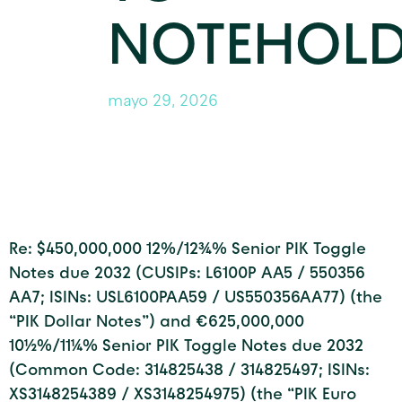
NOTEHOLD
mayo 29, 2026
Re: $450,000,000 12%/12¾% Senior PIK Toggle
Notes due 2032 (CUSIPs: L6100P AA5 / 550356
AA7; ISINs: USL6100PAA59 / US550356AA77) (the
“PIK Dollar Notes”) and €625,000,000
10½%/11¼% Senior PIK Toggle Notes due 2032
(Common Code: 314825438 / 314825497; ISINs:
XS3148254389 / XS3148254975) (the “PIK Euro