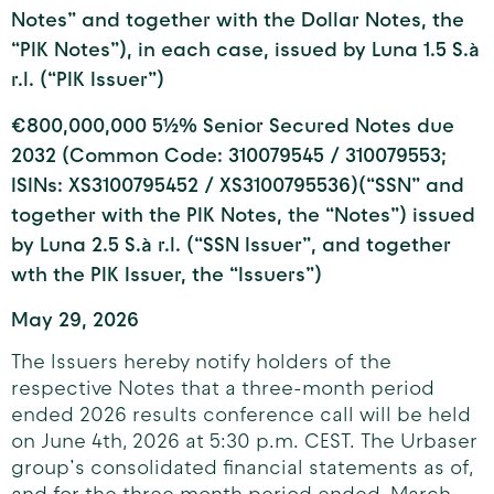
Notes” and together with the Dollar Notes, the
“PIK Notes”), in each case, issued by Luna 1.5 S.à
r.l. (“PIK Issuer”)
€800,000,000 5½% Senior Secured Notes due
2032 (Common Code: 310079545 / 310079553;
ISINs: XS3100795452 / XS3100795536)(“SSN” and
together with the PIK Notes, the “Notes”) issued
by Luna 2.5 S.à r.l. (“SSN Issuer”, and together
wth the PIK Issuer, the “Issuers”)
May 29, 2026
The Issuers hereby notify holders of the
respective Notes that a three-month period
ended 2026 results conference call will be held
on June 4th, 2026 at 5:30 p.m. CEST. The Urbaser
group’s consolidated financial statements as of,