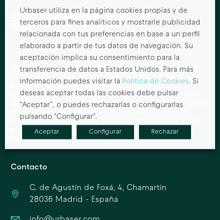
Urbaser utiliza en la página cookies propias y de
terceros para fines analíticos y mostrarle publicidad
relacionada con tus preferencias en base a un perfil
elaborado a partir de tus datos de navegación. Su
aceptación implica su consentimiento para la
Urbaser es uno de los líderes mundiales en soluciones
transferencia de datos a Estados Unidos. Para más
medioambientales, una compañía global orientada a
información puedes visitar la
Política de Cookies
. Si
potenciar el valor de los recursos del planeta para
deseas aceptar todas las cookies debe pulsar
construir un mañana más sostenible. Atendemos a más
de 64 millones de personas a través de nuestros servicios
“Aceptar”, o puedes rechazarlas o configurarlas
de limpieza y recogida y gestionamos 150 plantas de
pulsando "Configurar".
tratamiento, gracias a una enorme red de más de 44.000
empleados presentes en alrededor de 15 países que
Aceptar
Configurar
Rechazar
impulsan cada día una circularidad real.
Contacto
C. de Agustín de Foxá, 4, Chamartín
28036 Madrid - España
info@urbaser.com