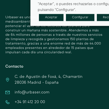
“Aceptar”, o puedes rechazarlas o configu
pulsando "Configurar".
Urbaser es uno de los líderes mundiales en soluciones
Aceptar
Configurar
Rec
medioambientales, una compañía global orientada a
potenciar el valor de los recursos del planeta para
construir un mañana más sostenible. Atendemos a más
de 64 millones de personas a través de nuestros servicios
de limpieza y recogida y gestionamos 150 plantas de
tratamiento, gracias a una enorme red de más de 44.000
empleados presentes en alrededor de 15 países que
impulsan cada día una circularidad real.
Contacto
C. de Agustín de Foxá, 4, Chamartín
28036 Madrid - España
info@urbaser.com
+34 91 412 20 00