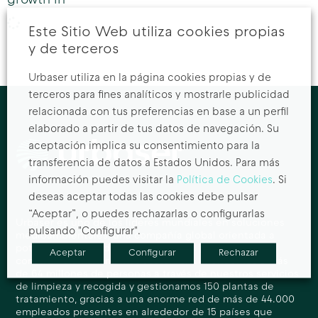
growth in
Este Sitio Web utiliza cookies propias
y de terceros
Urbaser utiliza en la página cookies propias y de
terceros para fines analíticos y mostrarle publicidad
relacionada con tus preferencias en base a un perfil
elaborado a partir de tus datos de navegación. Su
aceptación implica su consentimiento para la
transferencia de datos a Estados Unidos. Para más
información puedes visitar la
Política de Cookies
. Si
deseas aceptar todas las cookies debe pulsar
“Aceptar”, o puedes rechazarlas o configurarlas
Urbaser es uno de los líderes mundiales en soluciones
pulsando "Configurar".
medioambientales, una compañía global orientada a
potenciar el valor de los recursos del planeta para
Aceptar
Configurar
Rechazar
construir un mañana más sostenible. Atendemos a más
de 64 millones de personas a través de nuestros servicios
de limpieza y recogida y gestionamos 150 plantas de
tratamiento, gracias a una enorme red de más de 44.000
empleados presentes en alrededor de 15 países que