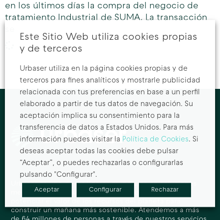
en los últimos días la compra del negocio de
tratamiento Industrial de SUMA. La transacción
se
Este Sitio Web utiliza cookies propias
y de terceros
Urbaser utiliza en la página cookies propias y de
terceros para fines analíticos y mostrarle publicidad
relacionada con tus preferencias en base a un perfil
elaborado a partir de tus datos de navegación. Su
aceptación implica su consentimiento para la
transferencia de datos a Estados Unidos. Para más
información puedes visitar la
Política de Cookies
. Si
deseas aceptar todas las cookies debe pulsar
“Aceptar”, o puedes rechazarlas o configurarlas
pulsando "Configurar".
Urbaser es uno de los líderes mundiales en soluciones
Aceptar
Configurar
Rechazar
medioambientales, una compañía global orientada a
potenciar el valor de los recursos del planeta para
construir un mañana más sostenible. Atendemos a más
de 64 millones de personas a través de nuestros servicios