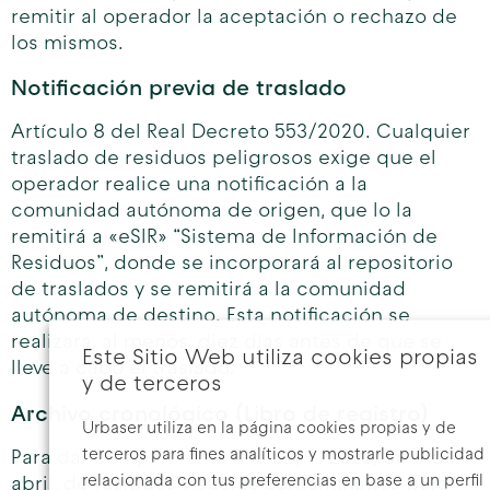
remitir al operador la aceptación o rechazo de
los mismos.
Notificación previa de traslado
Artículo 8 del Real Decreto 553/2020. Cualquier
traslado de residuos peligrosos exige que el
operador realice una notificación a la
comunidad autónoma de origen, que lo la
remitirá a «eSIR» “Sistema de Información de
Residuos”, donde se incorporará al repositorio
de traslados y se remitirá a la comunidad
autónoma de destino. Esta notificación se
realizará, al menos, diez días antes de que se
Este Sitio Web utiliza cookies propias
lleve a cabo el traslado.
y de terceros
Archivo cronológico (Libro de registro)
Urbaser utiliza en la página cookies propias y de
terceros para fines analíticos y mostrarle publicidad
Para dar cumplimiento a la Ley 7/2022, de 8 de
relacionada con tus preferencias en base a un perfil
abril, de residuos y suelos contaminados para