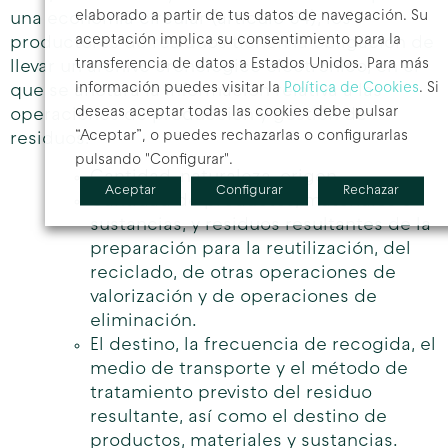
elaborado a partir de tus datos de navegación. Su
una economía circular (artículo 64), los
aceptación implica su consentimiento para la
productores de residuos tienen la obligación de
transferencia de datos a Estados Unidos. Para más
llevar un archivo cronológico electrónico, en el
información puedes visitar la
Política de Cookies
. Si
que se anotará la información relativa a las
deseas aceptar todas las cookies debe pulsar
operaciones de producción y gestión de
“Aceptar”, o puedes rechazarlas o configurarlas
residuos:
pulsando "Configurar".
Cantidad, naturaleza, origen
Aceptar
Configurar
Rechazar
Cantidad de productos, materiales o
sustancias, y residuos resultantes de la
preparación para la reutilización, del
reciclado, de otras operaciones de
valorización y de operaciones de
eliminación.
El destino, la frecuencia de recogida, el
medio de transporte y el método de
tratamiento previsto del residuo
resultante, así como el destino de
productos, materiales y sustancias.